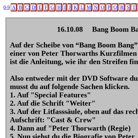
0-9
A
B
C
D
E
F
G
H
I
J
K
L
M
N
O
P
Q
R
S
T
16.10.08
Bang Boom Ba
Auf der Scheibe von “Bang Boom Bang” 
einer von Peter Thorwarths Kurzfilmen 
ist die Anleitung, wie ihr den Streifen fi
Also entweder mit der DVD Software du
musst du auf folgende Sachen klicken.
1. Auf "Special Features"
2. Auf die Schrift "Weiter"
3. Auf der Litfasssäule, oben auf das rec
Aufschrift: "Cast & Crew"
4. Dann auf "Peter Thorwarth (Regie)
5. Nun siehst du die Biografie von Peter