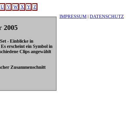
U
V
W
X
Y
Z
IMPRESSUM
|
DATENSCHUTZ
 2005
et - Einblicke in
Es erscheint ein Symbol in
schiedene Clips angewählt
bscher Zusammenschnitt