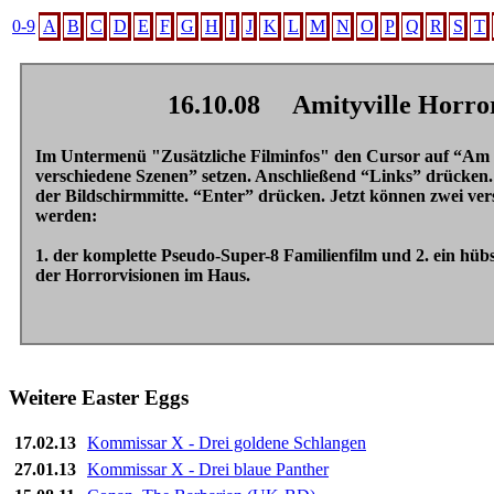
0-9
A
B
C
D
E
F
G
H
I
J
K
L
M
N
O
P
Q
R
S
T
16.10.08
Amityville Horror
Im Untermenü "Zusätzliche Filminfos" den Cursor auf “Am S
verschiedene Szenen” setzen. Anschließend “Links” drücken. 
der Bildschirmmitte. “Enter” drücken. Jetzt können zwei ver
werden:
1. der komplette Pseudo-Super-8 Familienfilm und 2. ein hü
der Horrorvisionen im Haus.
Weitere Easter Eggs
17.02.13
Kommissar X - Drei goldene Schlangen
27.01.13
Kommissar X - Drei blaue Panther