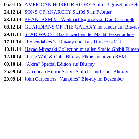
05.01.15
AMERICAN HORROR STORY Staffel 3 gruselt im Febr
24.12.14
SONS OF ANARCHY Staffel 5 im Februar
23.12.14
PHANTASM V - Weihnachtsgrüße von Don Coscarelli
08.12.14
GUARDIANS OF THE GALAXY im Januar auf Blu-ra
29.11.14
STAR WARS - Das Erwachen der Macht Teaser online
17.11.14
"Expendables 3" Blu-ray uncut als Director's Cut
10.11.14
Hayao Miyazaki Collection mit allen Studio Ghibli Filmen
12.10.14
"Lone Wolf & Cub" Blu-ray Filme uncut von REM
03.10.14
"Akira" Special Edition auf Blu-ray
25.09.14
"American Horror Story" Staffel 1 und 2 auf Blu-ray
20.09.14
John Carpenters "Vampires" Blu-ray im Dezember