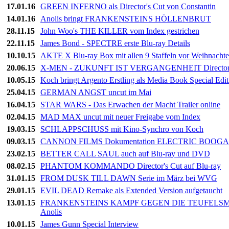
17.01.16
GREEN INFERNO als Director's Cut von Constantin
14.01.16
Anolis bringt FRANKENSTEINS HÖLLENBRUT
28.11.15
John Woo's THE KILLER vom Index gestrichen
22.11.15
James Bond - SPECTRE erste Blu-ray Details
10.10.15
AKTE X Blu-ray Box mit allen 9 Staffeln vor Weihnacht
20.06.15
X-MEN - ZUKUNFT IST VERGANGENHEIT Director's 
10.05.15
Koch bringt Argento Erstling als Media Book Special Edit
25.04.15
GERMAN ANGST uncut im Mai
16.04.15
STAR WARS - Das Erwachen der Macht Trailer online
02.04.15
MAD MAX uncut mit neuer Freigabe vom Index
19.03.15
SCHLAPPSCHUSS mit Kino-Synchro von Koch
09.03.15
CANNON FILMS Dokumentation ELECTRIC BOOGAL
23.02.15
BETTER CALL SAUL auch auf Blu-ray und DVD
08.02.15
PHANTOM KOMMANDO Director's Cut auf Blu-ray
31.01.15
FROM DUSK TILL DAWN Serie im März bei WVG
29.01.15
EVIL DEAD Remake als Extended Version aufgetaucht
13.01.15
FRANKENSTEINS KAMPF GEGEN DIE TEUFELSMONST
Anolis
10.01.15
James Gunn Special Interview