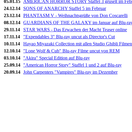
05.01.15
AMERICAN HORROR STORY Staffel 3 gruselt im Febr
24.12.14
SONS OF ANARCHY Staffel 5 im Februar
23.12.14
PHANTASM V - Weihnachtsgrüße von Don Coscarelli
08.12.14
GUARDIANS OF THE GALAXY im Januar auf Blu-ra
29.11.14
STAR WARS - Das Erwachen der Macht Teaser online
17.11.14
"Expendables 3" Blu-ray uncut als Director's Cut
10.11.14
Hayao Miyazaki Collection mit allen Studio Ghibli Filmen
12.10.14
"Lone Wolf & Cub" Blu-ray Filme uncut von REM
03.10.14
"Akira" Special Edition auf Blu-ray
25.09.14
"American Horror Story" Staffel 1 und 2 auf Blu-ray
20.09.14
John Carpenters "Vampires" Blu-ray im Dezember