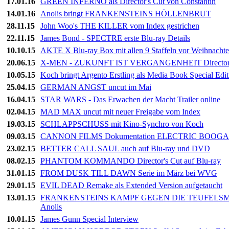
17.01.16
GREEN INFERNO als Director's Cut von Constantin
14.01.16
Anolis bringt FRANKENSTEINS HÖLLENBRUT
28.11.15
John Woo's THE KILLER vom Index gestrichen
22.11.15
James Bond - SPECTRE erste Blu-ray Details
10.10.15
AKTE X Blu-ray Box mit allen 9 Staffeln vor Weihnacht
20.06.15
X-MEN - ZUKUNFT IST VERGANGENHEIT Director's 
10.05.15
Koch bringt Argento Erstling als Media Book Special Edit
25.04.15
GERMAN ANGST uncut im Mai
16.04.15
STAR WARS - Das Erwachen der Macht Trailer online
02.04.15
MAD MAX uncut mit neuer Freigabe vom Index
19.03.15
SCHLAPPSCHUSS mit Kino-Synchro von Koch
09.03.15
CANNON FILMS Dokumentation ELECTRIC BOOGAL
23.02.15
BETTER CALL SAUL auch auf Blu-ray und DVD
08.02.15
PHANTOM KOMMANDO Director's Cut auf Blu-ray
31.01.15
FROM DUSK TILL DAWN Serie im März bei WVG
29.01.15
EVIL DEAD Remake als Extended Version aufgetaucht
13.01.15
FRANKENSTEINS KAMPF GEGEN DIE TEUFELSMONST
Anolis
10.01.15
James Gunn Special Interview