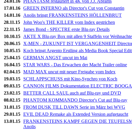
24.01.16
PHANTASM restauriert in 4K von J.J. Abrams
17.01.16
GREEN INFERNO als Director's Cut von Constantin
14.01.16
Anolis bringt FRANKENSTEINS HÖLLENBRUT
28.11.15
John Woo's THE KILLER vom Index gestrichen
22.11.15
James Bond - SPECTRE erste Blu-ray Details
10.10.15
AKTE X Blu-ray Box mit allen 9 Staffeln vor Weihnacht
20.06.15
X-MEN - ZUKUNFT IST VERGANGENHEIT Director's 
10.05.15
Koch bringt Argento Erstling als Media Book Special Edit
25.04.15
GERMAN ANGST uncut im Mai
16.04.15
STAR WARS - Das Erwachen der Macht Trailer online
02.04.15
MAD MAX uncut mit neuer Freigabe vom Index
19.03.15
SCHLAPPSCHUSS mit Kino-Synchro von Koch
09.03.15
CANNON FILMS Dokumentation ELECTRIC BOOGAL
23.02.15
BETTER CALL SAUL auch auf Blu-ray und DVD
08.02.15
PHANTOM KOMMANDO Director's Cut auf Blu-ray
31.01.15
FROM DUSK TILL DAWN Serie im März bei WVG
29.01.15
EVIL DEAD Remake als Extended Version aufgetaucht
13.01.15
FRANKENSTEINS KAMPF GEGEN DIE TEUFELSMONST
Anolis