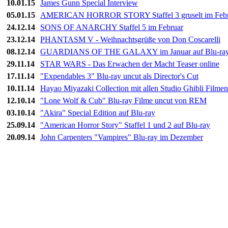
10.01.15
James Gunn Special Interview
05.01.15
AMERICAN HORROR STORY Staffel 3 gruselt im Febr
24.12.14
SONS OF ANARCHY Staffel 5 im Februar
23.12.14
PHANTASM V - Weihnachtsgrüße von Don Coscarelli
08.12.14
GUARDIANS OF THE GALAXY im Januar auf Blu-ra
29.11.14
STAR WARS - Das Erwachen der Macht Teaser online
17.11.14
"Expendables 3" Blu-ray uncut als Director's Cut
10.11.14
Hayao Miyazaki Collection mit allen Studio Ghibli Filmen
12.10.14
"Lone Wolf & Cub" Blu-ray Filme uncut von REM
03.10.14
"Akira" Special Edition auf Blu-ray
25.09.14
"American Horror Story" Staffel 1 und 2 auf Blu-ray
20.09.14
John Carpenters "Vampires" Blu-ray im Dezember