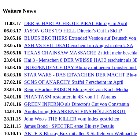
Weitere News
11.03.17
DER SCHARLACHROTE PIRAT Blu-ray im April
06.03.17
JASON GOES TO HELL Director's Cut in Sicht?
29.05.16
BLUES BROTHERS Extended Version auf Deutsch von 
28.05.16
ASH VS EVIL DEAD erscheint im August in den USA
26.05.16
TEXAS CHAINSAW MASSACRE 2 nicht mehr beschla
23.04.16
Hai 3 - Menschen 0 DER WEISSE HAI 3 erscheint als 3
16.03.16
INDEPENDENCE DAY Blu-ray mit neuen Transfer und 
03.03.16
STAR WARS - DAS ERWACHEN DER MACHT Blu-ray 
27.02.16
SONS OF ANARCHY Staffel 7 erscheint im April
28.01.16
Renny Harlins PRISON Blu-ray SE von Koch Media
24.01.16
PHANTASM restauriert in 4K von J.J. Abrams
17.01.16
GREEN INFERNO als Director's Cut von Constantin
14.01.16
Anolis bringt FRANKENSTEINS HÖLLENBRUT
28.11.15
John Woo's THE KILLER vom Index gestrichen
22.11.15
James Bond - SPECTRE erste Blu-ray Details
10.10.15
AKTE X Blu-ray Box mit allen 9 Staffeln vor Weihnacht