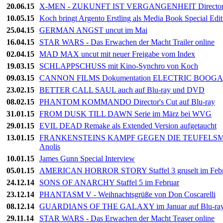
20.06.15
X-MEN - ZUKUNFT IST VERGANGENHEIT Director's 
10.05.15
Koch bringt Argento Erstling als Media Book Special Edit
25.04.15
GERMAN ANGST uncut im Mai
16.04.15
STAR WARS - Das Erwachen der Macht Trailer online
02.04.15
MAD MAX uncut mit neuer Freigabe vom Index
19.03.15
SCHLAPPSCHUSS mit Kino-Synchro von Koch
09.03.15
CANNON FILMS Dokumentation ELECTRIC BOOGAL
23.02.15
BETTER CALL SAUL auch auf Blu-ray und DVD
08.02.15
PHANTOM KOMMANDO Director's Cut auf Blu-ray
31.01.15
FROM DUSK TILL DAWN Serie im März bei WVG
29.01.15
EVIL DEAD Remake als Extended Version aufgetaucht
13.01.15
FRANKENSTEINS KAMPF GEGEN DIE TEUFELSMONST
Anolis
10.01.15
James Gunn Special Interview
05.01.15
AMERICAN HORROR STORY Staffel 3 gruselt im Febr
24.12.14
SONS OF ANARCHY Staffel 5 im Februar
23.12.14
PHANTASM V - Weihnachtsgrüße von Don Coscarelli
08.12.14
GUARDIANS OF THE GALAXY im Januar auf Blu-ra
29.11.14
STAR WARS - Das Erwachen der Macht Teaser online