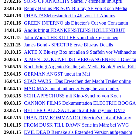
27.02.16
SONS OF ANARCHY Staffel 7 erscheint im April
28.01.16
Renny Harlins PRISON Blu-ray SE von Koch Media
24.01.16
PHANTASM restauriert in 4K von J.J. Abrams
17.01.16
GREEN INFERNO als Director's Cut von Constantin
14.01.16
Anolis bringt FRANKENSTEINS HÖLLENBRUT
28.11.15
John Woo's THE KILLER vom Index gestrichen
22.11.15
James Bond - SPECTRE erste Blu-ray Details
10.10.15
AKTE X Blu-ray Box mit allen 9 Staffeln vor Weihnacht
20.06.15
X-MEN - ZUKUNFT IST VERGANGENHEIT Director's 
10.05.15
Koch bringt Argento Erstling als Media Book Special Edit
25.04.15
GERMAN ANGST uncut im Mai
16.04.15
STAR WARS - Das Erwachen der Macht Trailer online
02.04.15
MAD MAX uncut mit neuer Freigabe vom Index
19.03.15
SCHLAPPSCHUSS mit Kino-Synchro von Koch
09.03.15
CANNON FILMS Dokumentation ELECTRIC BOOGAL
23.02.15
BETTER CALL SAUL auch auf Blu-ray und DVD
08.02.15
PHANTOM KOMMANDO Director's Cut auf Blu-ray
31.01.15
FROM DUSK TILL DAWN Serie im März bei WVG
29.01.15
EVIL DEAD Remake als Extended Version aufgetaucht