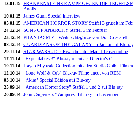
13.01.15
FRANKENSTEINS KAMPF GEGEN DIE TEUFELSMONST
Anolis
10.01.15
James Gunn Special Interview
05.01.15
AMERICAN HORROR STORY Staffel 3 gruselt im Febr
24.12.14
SONS OF ANARCHY Staffel 5 im Februar
23.12.14
PHANTASM V - Weihnachtsgrüße von Don Coscarelli
08.12.14
GUARDIANS OF THE GALAXY im Januar auf Blu-ra
29.11.14
STAR WARS - Das Erwachen der Macht Teaser online
17.11.14
"Expendables 3" Blu-ray uncut als Director's Cut
10.11.14
Hayao Miyazaki Collection mit allen Studio Ghibli Filmen
12.10.14
"Lone Wolf & Cub" Blu-ray Filme uncut von REM
03.10.14
"Akira" Special Edition auf Blu-ray
25.09.14
"American Horror Story" Staffel 1 und 2 auf Blu-ray
20.09.14
John Carpenters "Vampires" Blu-ray im Dezember