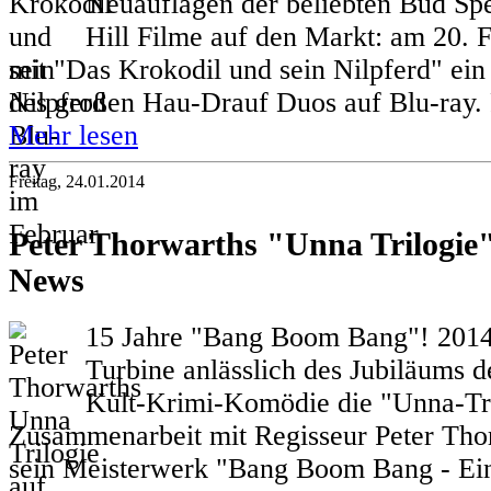
Neuauflagen der beliebten Bud Sp
Hill Filme auf den Markt: am 20. F
mit "Das Krokodil und sein Nilpferd" ein
des großen Hau-Drauf Duos auf Blu-ray. F
Mehr lesen
Freitag, 24.01.2014
Peter Thorwarths "Unna Trilogie"
News
15 Jahre "Bang Boom Bang"! 2014 
Turbine anlässlich des Jubiläums d
Kult-Krimi-Komödie die "Unna-Tri
Zusammenarbeit mit Regisseur Peter Thor
sein Meisterwerk "Bang Boom Bang - Ein