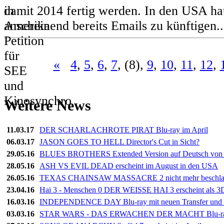
damit 2014 fertig werden. In den USA ha
anscheinend bereits Emails zu künftigen.
«
4
,
5
,
6
,
7
, (8),
9
,
10
,
11
,
12
,
Weitere News
11.03.17
DER SCHARLACHROTE PIRAT Blu-ray im April
06.03.17
JASON GOES TO HELL Director's Cut in Sicht?
29.05.16
BLUES BROTHERS Extended Version auf Deutsch von 
28.05.16
ASH VS EVIL DEAD erscheint im August in den USA
26.05.16
TEXAS CHAINSAW MASSACRE 2 nicht mehr beschla
23.04.16
Hai 3 - Menschen 0 DER WEISSE HAI 3 erscheint als 3
16.03.16
INDEPENDENCE DAY Blu-ray mit neuen Transfer und 
03.03.16
STAR WARS - DAS ERWACHEN DER MACHT Blu-ray 