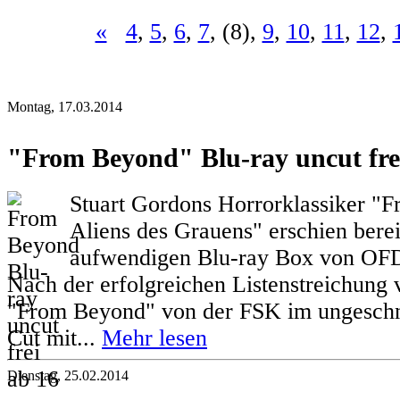
«
4
,
5
,
6
,
7
, (8),
9
,
10
,
11
,
12
,
Montag, 17.03.2014
"From Beyond" Blu-ray uncut fre
Stuart Gordons Horrorklassiker "
Aliens des Grauens" erschien bereit
aufwendigen Blu-ray Box von OF
Nach der erfolgreichen Listenstreichung
"From Beyond" von der FSK im ungeschni
Cut mit...
Mehr lesen
Dienstag, 25.02.2014