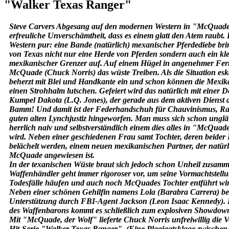
"Walker Texas Ranger"
Steve Carvers Abgesang auf den modernen Western in "McQuade, d
erfreuliche Unverschämtheit, dass es einem glatt den Atem raubt. 
Western pur: eine Bande (natürlich) mexanischer Pferdediebe bri
von Texas nicht nur eine Herde von Pferden sondern auch ein 
mexikanischer Grenzer auf. Auf einem Hügel in angenehmer Fer
McQuade (Chuck Norris) das wüste Treiben. Als die Situation eska
beherzt mit Blei und Handkante ein und schon können die Mexika
einen Strohhalm lutschen. Gefeiert wird das natürlich mit einer 
Kumpel Dakota (L.Q. Jones), der gerade aus dem aktiven Dienst 
Bamm! Und damit ist der Federhandschuh für Chauvinismus, Ra
guten alten Lynchjustiz hingeworfen. Man muss sich schon unglä
herrlich naiv und selbstverständlich einem dies alles in "McQu
wird. Neben einer geschiedenen Frau samt Tochter, deren beider
belächelt werden, einem neuen mexikanischen Partner, der natürli
McQuade angewiesen ist.
In der texanischen Wüste braut sich jedoch schon Unheil zusamm
Waffenhändler geht immer rigoroser vor, um seine Vormachtstellu
Todesfälle häufen und auch noch McQuades Tochter entführt wird
Neben einer schönen Gehilfin namens Lola (Barabra Carrera)
Unterstützung durch FBI-Agent Jackson (Leon Isaac Kennedy).
des Waffenbarons kommt es schließlich zum explosiven Showdow
Mit "McQuade, der Wolf" lieferte Chuck Norris unfreiwillig die V
Hit-Serie "Walker Texas Ranger". (Eine Plagiagtsklage zwische