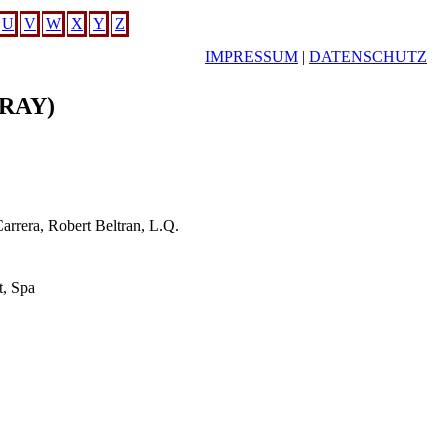
U
V
W
X
Y
Z
IMPRESSUM
|
DATENSCHUTZ
-RAY)
arrera, Robert Beltran, L.Q.
.
t, Spa