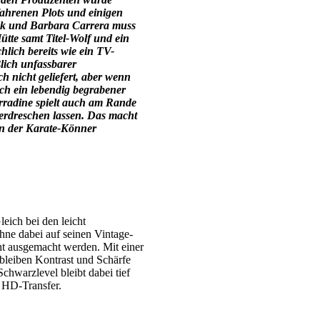
rfahrenen Plots und einigen
ck und Barbara Carrera muss
ütte samt Titel-Wolf und ein
lich bereits wie ein TV-
ßlich unfassbarer
ch nicht geliefert, aber wenn
ich ein lebendig begrabener
rradine spielt auch am Rande
verdreschen lassen. Das macht
fen der Karate-Könner
eich bei den leicht
ohne dabei auf seinen Vintage-
ht ausgemacht werden. Mit einer
, bleiben Kontrast und Schärfe
chwarzlevel bleibt dabei tief
r HD-Transfer.