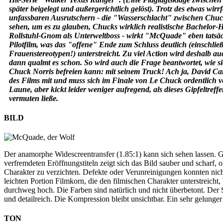
später beigelegt und außergerichtlich gelöst). Trotz des etwas wir
unfassbaren Ausrutschern - die "Wasserschlacht" zwischen Chu
sehen, um es zu glauben, Chucks wirklich realistische Bachelor-H
Rollstuhl-Gnom als Unterweltboss - wirkt "McQuade" eben tatsäch
Pilotfilm, was das "offene" Ende zum Schluss deutlich (einschlie
Frauenstereotypen!) unterstreicht. Zu viel Action wird deshalb au
dann qualmt es schon. So wird auch die Frage beantwortet, wie s
Chuck Norris befreien kann: mit seinem Truck! Ach ja, David Ca
des Films mit und muss sich im Finale von Le Chuck ordentlich 
Laune, aber kickt leider weniger aufregend, als dieses Gipfeltref
vermuten ließe.
BILD
Der anamorphe Widescreentransfer (1.85:1) kann sich sehen lassen. Gl
verfremdeten Eröffnungstiteln zeigt sich das Bild sauber und scharf, 
Charakter zu verzichten. Defekte oder Verunreinigungen konnten nic
leichten Portion Filmkorn, die den filmischen Charakter unterstreicht
durchweg hoch. Die Farben sind natürlich und nicht überbetont. Der S
und detailreich. Die Kompression bleibt unsichtbar. Ein sehr gelunge
TON