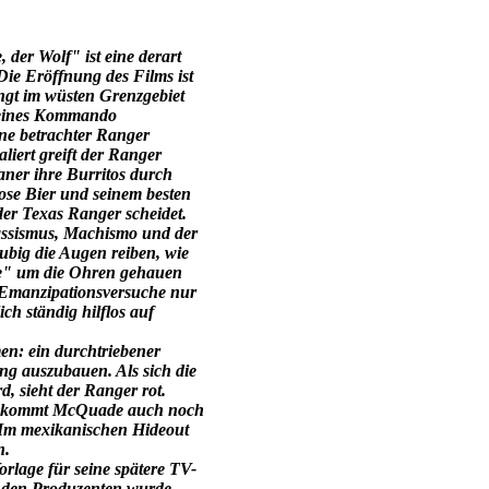
er Wolf" ist eine derart
Die Eröffnung des Films ist
ngt im wüsten Grenzgebiet
kleines Kommando
ne betrachter Ranger
liert greift der Ranger
ner ihre Burritos durch
Dose Bier und seinem besten
der Texas Ranger scheidet.
ssismus, Machismo und der
ubig die Augen reiben, wie
ade" um die Ohren gehauen
 Emanzipationsversuche nur
ch ständig hilflos auf
en: ein durchtriebener
ng auszubauen. Als sich die
, sieht der Ranger rot.
 bekommt McQuade auch noch
 Im mexikanischen Hideout
n.
orlage für seine spätere TV-
n den Produzenten wurde