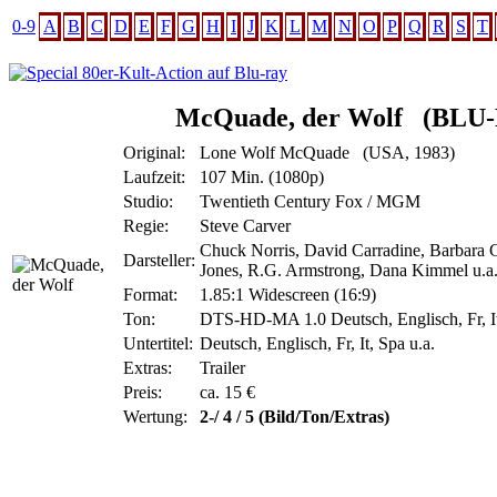
0-9
A
B
C
D
E
F
G
H
I
J
K
L
M
N
O
P
Q
R
S
T
McQuade, der Wolf
(BLU
Original:
Lone Wolf McQuade (USA, 1983)
Laufzeit:
107 Min. (1080p)
Studio:
Twentieth Century Fox / MGM
Regie:
Steve Carver
Chuck Norris, David Carradine, Barbara C
Darsteller:
Jones, R.G. Armstrong, Dana Kimmel u.a
Format:
1.85:1 Widescreen (16:9)
Ton:
DTS-HD-MA 1.0 Deutsch, Englisch, Fr, I
Untertitel:
Deutsch, Englisch, Fr, It, Spa u.a.
Extras:
Trailer
Preis:
ca. 15 €
Wertung:
2-/ 4 / 5 (Bild/Ton/Extras)