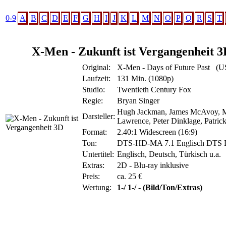
0-9
A
B
C
D
E
F
G
H
I
J
K
L
M
N
O
P
Q
R
S
T
X-Men - Zukunft ist Vergangenheit
Original:
X-Men - Days of Future Past (U
Laufzeit:
131 Min. (1080p)
Studio:
Twentieth Century Fox
Regie:
Bryan Singer
Hugh Jackman, James McAvoy, Mi
Darsteller:
Lawrence, Peter Dinklage, Patrick
Format:
2.40:1 Widescreen (16:9)
Ton:
DTS-HD-MA 7.1 Englisch DTS D
Untertitel:
Englisch, Deutsch, Türkisch u.a.
Extras:
2D - Blu-ray inklusive
Preis:
ca. 25 €
Wertung:
1-/ 1-/ - (Bild/Ton/Extras)