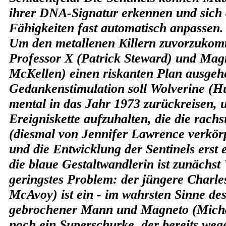
ihrer DNA-Signatur erkennen und sich
Fähigkeiten fast automatisch anpassen.
Um den metallenen Killern zuvorzuko
Professor X (Patrick Steward) und Mag
McKellen) einen riskanten Plan ausgehe
Gedankenstimulation soll Wolverine (
mental in das Jahr 1973 zurückreisen, 
Ereigniskette aufzuhalten, die die rach
(diesmal von Jennifer Lawrence verkörp
und die Entwicklung der Sentinels erst
die blaue Gestaltwandlerin ist zunächst
geringstes Problem: der jüngere Charle
McAvoy) ist ein - im wahrsten Sinne des
gebrochener Mann und Magneto (Micha
noch ein Superschurke, der bereits we