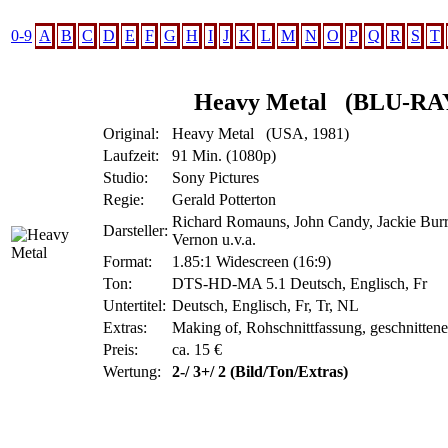
0-9
A
B
C
D
E
F
G
H
I
J
K
L
M
N
O
P
Q
R
S
T
Heavy Metal
(BLU-RA
Original:
Heavy Metal (USA, 1981)
Laufzeit:
91 Min. (1080p)
Studio:
Sony Pictures
Regie:
Gerald Potterton
Richard Romauns, John Candy, Jackie Bur
Darsteller:
Vernon u.v.a.
Format:
1.85:1 Widescreen (16:9)
Ton:
DTS-HD-MA 5.1 Deutsch, Englisch, Fr
Untertitel:
Deutsch, Englisch, Fr, Tr, NL
Extras:
Making of, Rohschnittfassung, geschnitten
Preis:
ca. 15 €
Wertung:
2-/ 3+/ 2 (Bild/Ton/Extras)