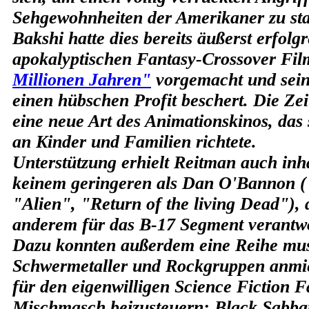
Sehgewohnheiten der Amerikaner zu sta
Bakshi hatte dies bereits äußerst erfolg
apokalyptischen Fantasy-Crossover Fi
Millionen Jahren"
vorgemacht und sei
einen hübschen Profit beschert. Die Zei
eine neue Art des Animationskinos, das 
an Kinder und Familien richtete.
Unterstützung erhielt Reitman auch inha
keinem geringeren als Dan O'Bannon (
"Alien", "Return of the living Dead"), 
anderem für das B-17 Segment verantwor
Dazu konnten außerdem eine Reihe mus
Schwermetaller und Rockgruppen anmie
für den eigenwilligen Science Fiction F
Mischmasch beizusteuern: Black Sabb