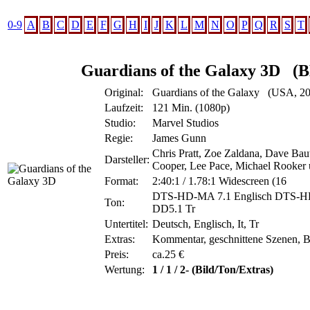
0-9
A
B
C
D
E
F
G
H
I
J
K
L
M
N
O
P
Q
R
S
T
Guardians of the Galaxy 3D
(
Original:
Guardians of the Galaxy (USA, 2
Laufzeit:
121 Min. (1080p)
Studio:
Marvel Studios
Regie:
James Gunn
Chris Pratt, Zoe Zaldana, Dave Baut
Darsteller:
Cooper, Lee Pace, Michael Rooker 
Format:
2:40:1 / 1.78:1 Widescreen (16
DTS-HD-MA 7.1 Englisch DTS-HD
Ton:
DD5.1 Tr
Untertitel:
Deutsch, Englisch, It, Tr
Extras:
Kommentar, geschnittene Szenen, Bl
Preis:
ca.25 €
Wertung:
1 / 1 / 2- (Bild/Ton/Extras)