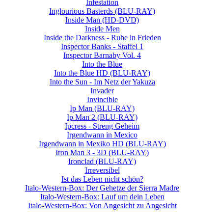
Infestation
Inglourious Basterds
(BLU-RAY)
Inside Man (HD-DVD)
Inside Men
Inside the Darkness - Ruhe in Frieden
Inspector Banks - Staffel 1
Inspector Barnaby Vol. 4
Into the Blue
Into the Blue HD
(BLU-RAY)
Into the Sun - Im Netz der Yakuza
Invader
Invincible
Ip Man
(BLU-RAY)
Ip Man 2
(BLU-RAY)
Ipcress - Streng Geheim
Irgendwann in Mexico
Irgendwann in Mexiko HD
(BLU-RAY)
Iron Man 3 - 3D
(BLU-RAY)
Ironclad
(BLU-RAY)
Irreversibel
Ist das Leben nicht schön?
Italo-Western-Box: Der Gehetze der Sierra Madre
Italo-Western-Box: Lauf um dein Leben
Italo-Western-Box: Von Angesicht zu Angesicht