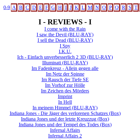
0-9
A
B
C
D
E
F
G
H
I
J
K
L
M
N
O
P
Q
R
S
T
I - REVIEWS - I
I come with the Rain
I saw the Devil
(BLU-RAY)
I sell the Dead
(BLU-RAY)
I Spy
I.K.U.
Ich - Einfach unverbesserlich 2 3D
(BLU-RAY)
Illuminati
(BLU-RAY)
Im Fadenkreuz - Allein gegen alle
Im Netz der Spinne
Im Rausch der Tiefe SE
Im Vorhof zur Hölle
Im Zeichen des Mörders
Imprint
In Hell
In meinem Himmel
(BLU-RAY)
Indiana Jones - Die Jäger des verlorenen Schatzes (Box)
Indiana Jones und der letzte Kreuzzug (Box)
Indiana Jones und der Tempel des Todes (Box)
Infernal Affairs
Infernal Affairs 2