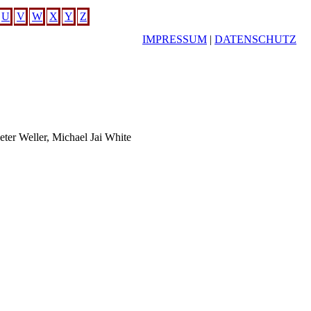
U
V
W
X
Y
Z
IMPRESSUM
|
DATENSCHUTZ
ter Weller, Michael Jai White