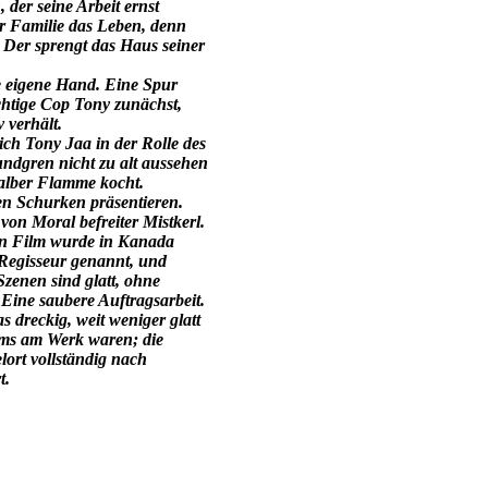
 der seine Arbeit ernst
ner Familie das Leben, denn
 Der sprengt das Haus seiner
ie eigene Hand. Eine Spur
chtige Cop Tony zunächst,
 verhält.
ch Tony Jaa in der Rolle des
ndgren nicht zu alt aussehen
halber Flamme kocht.
n Schurken präsentieren.
von Moral befreiter Mistkerl.
in Film wurde in Kanada
 Regisseur genannt, und
zenen sind glatt, ohne
Eine saubere Auftragsarbeit.
 dreckig, weit weniger glatt
ams am Werk waren; die
lort vollständig nach
t.