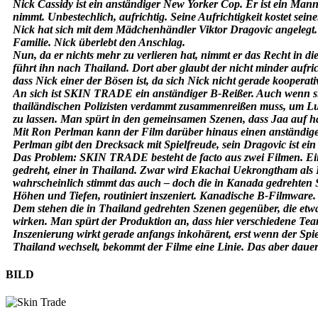
Nick Cassidy ist ein anständiger New Yorker Cop. Er ist ein Mann,
nimmt. Unbestechlich, aufrichtig. Seine Aufrichtigkeit kostet sei
Nick hat sich mit dem Mädchenhändler Viktor Dragovic angelegt.
Familie. Nick überlebt den Anschlag.
Nun, da er nichts mehr zu verlieren hat, nimmt er das Recht in d
führt ihn nach Thailand. Dort aber glaubt der nicht minder aufri
dass Nick einer der Bösen ist, da sich Nick nicht gerade kooperativ
An sich ist SKIN TRADE ein anständiger B-Reißer. Auch wenn si
thailändischen Polizisten verdammt zusammenreißen muss, um Lu
zu lassen. Man spürt in den gemeinsamen Szenen, dass Jaa auf 
Mit Ron Perlman kann der Film darüber hinaus einen anständige
Perlman gibt den Drecksack mit Spielfreude, sein Dragovic ist ein 
Das Problem: SKIN TRADE besteht de facto aus zwei Filmen. E
gedreht, einer in Thailand. Zwar wird Ekachai Uekrongtham als
wahrscheinlich stimmt das auch – doch die in Kanada gedrehten S
Höhen und Tiefen, routiniert inszeniert. Kanadische B-Filmware. 
Dem stehen die in Thailand gedrehten Szenen gegenüber, die etwas
wirken. Man spürt der Produktion an, dass hier verschiedene Te
Inszenierung wirkt gerade anfangs inkohärent, erst wenn der Spie
Thailand wechselt, bekommt der Filme eine Linie. Das aber dauer
BILD