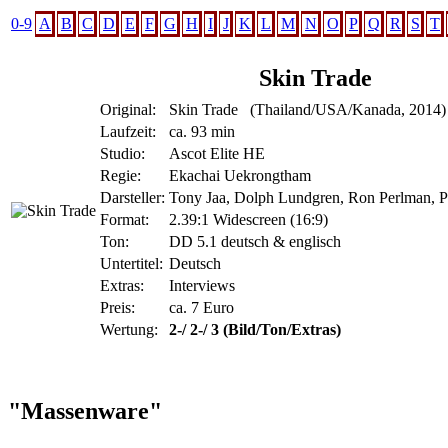
0-9
A
B
C
D
E
F
G
H
I
J
K
L
M
N
O
P
Q
R
S
T
Skin Trade
Original:
Skin Trade (Thailand/USA/Kanada, 2014)
Laufzeit:
ca. 93 min
Studio:
Ascot Elite HE
Regie:
Ekachai Uekrongtham
Darsteller:
Tony Jaa, Dolph Lundgren, Ron Perlman, Pe
Format:
2.39:1 Widescreen (16:9)
Ton:
DD 5.1 deutsch & englisch
Untertitel:
Deutsch
Extras:
Interviews
Preis:
ca. 7 Euro
Wertung:
2-/ 2-/ 3 (Bild/Ton/Extras)
"Massenware"