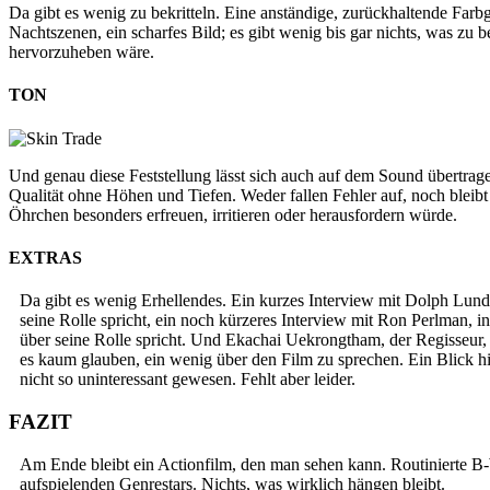
Da gibt es wenig zu bekritteln. Eine anständige, zurückhaltende Fa
Nachtszenen, ein scharfes Bild; es gibt wenig bis gar nichts, was zu
hervorzuheben wäre.
TON
Und genau diese Feststellung lässt sich auch auf dem Sound übertrage
Qualität ohne Höhen und Tiefen. Weder fallen Fehler auf, noch bleibt
Öhrchen besonders erfreuen, irritieren oder herausfordern würde.
EXTRAS
Da gibt es wenig Erhellendes. Ein kurzes Interview mit Dolph Lund
seine Rolle spricht, ein noch kürzeres Interview mit Ron Perlman, 
über seine Rolle spricht. Und Ekachai Uekrongtham, der Regisseu
es kaum glauben, ein wenig über den Film zu sprechen. Ein Blick hin
nicht so uninteressant gewesen. Fehlt aber leider.
FAZIT
Am Ende bleibt ein Actionfilm, den man sehen kann. Routinierte B-W
aufspielenden Genrestars. Nichts, was wirklich hängen bleibt.