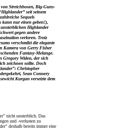
t von Stretchhosen, Big-Guns-
Highlander” seit seinem
 zahlreiche Sequels
s kann nur einen geben!),
 unsterblichen Highlander
 Schwert gegen andere
szination verloren. Trotz
sums verschmilzt die elegante
hen Kamera von Gerry Fisher
auschenden Fantasy-Melange.
on Gregory Widen, der sich
ch zeichnen sollte. Doch
lander”: Christopher
edergekehrt, Sean Connery
sewicht Kurgan versetzte dem
er” nicht unsterblich. Das
ungen und -verlusten zu
er" deshalb bereits immer eine