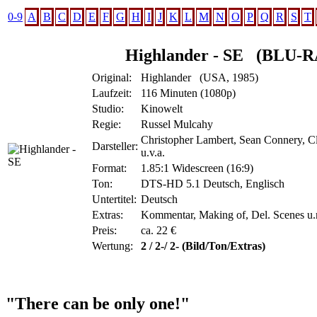
0-9
A
B
C
D
E
F
G
H
I
J
K
L
M
N
O
P
Q
R
S
T
Highlander - SE
(BLU-R
Original:
Highlander (USA, 1985)
Laufzeit:
116 Minuten (1080p)
Studio:
Kinowelt
Regie:
Russel Mulcahy
Christopher Lambert, Sean Connery, 
Darsteller:
u.v.a.
Format:
1.85:1 Widescreen (16:9)
Ton:
DTS-HD 5.1 Deutsch, Englisch
Untertitel:
Deutsch
Extras:
Kommentar, Making of, Del. Scenes u
Preis:
ca. 22 €
Wertung:
2 / 2-/ 2- (Bild/Ton/Extras)
"There can be only one!"