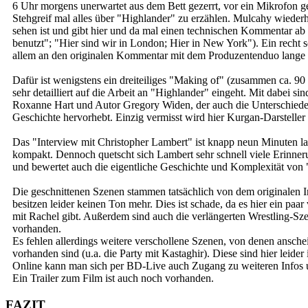
6 Uhr morgens unerwartet aus dem Bett gezerrt, vor ein Mikrofon g
Stehgreif mal alles über "Highlander" zu erzählen. Mulcahy wiederh
sehen ist und gibt hier und da mal einen technischen Kommentar a
benutzt"; "Hier sind wir in London; Hier in New York"). Ein recht
allem an den originalen Kommentar mit dem Produzentenduo lange n
Dafür ist wenigstens ein dreiteiliges "Making of" (zusammen ca. 9
sehr detailliert auf die Arbeit an "Highlander" eingeht. Mit dabei si
Roxanne Hart und Autor Gregory Widen, der auch die Unterschiede 
Geschichte hervorhebt. Einzig vermisst wird hier Kurgan-Darstelle
Das "Interview mit Christopher Lambert" ist knapp neun Minuten l
kompakt. Dennoch quetscht sich Lambert sehr schnell viele Erinne
und bewertet auch die eigentliche Geschichte und Komplexität von 
Die geschnittenen Szenen stammen tatsächlich von dem originalen In
besitzen leider keinen Ton mehr. Dies ist schade, da es hier ein paar
mit Rachel gibt. Außerdem sind auch die verlängerten Wrestling-S
vorhanden.
Es fehlen allerdings weitere verschollene Szenen, von denen ansch
vorhanden sind (u.a. die Party mit Kastaghir). Diese sind hier leide
Online kann man sich per BD-Live auch Zugang zu weiteren Infos 
Ein Trailer zum Film ist auch noch vorhanden.
FAZIT