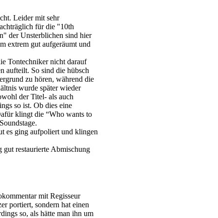
t. Leider mit sehr
chträglich für die "10th
n" der Unsterblichen sind hier
em extrem gut aufgeräumt und
ie Tontechniker nicht darauf
aufteilt. So sind die hübsch
dergrund zu hören, während die
ältnis wurde später wieder
owohl der Titel- als auch
ngs so ist. Ob dies eine
Dafür klingt die “Who wants to
 Soundstage.
t es ging aufpoliert und klingen
ig gut restaurierte Abmischung
iokommentar mit Regisseur
 portiert, sondern hat einen
ings so, als hätte man ihn um