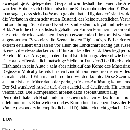
zwiespältige Angelegenheit. Gespannt war deshalb die neuerliche Au
worden. Bahnte sich bildtechnisch eine Katastrophe oder eine Erlös
man sagen, dass sich das Warten gelohnt hat. "Highlander" sieht wirk
die Vorlage in einem sehr guten Zustand, der keine zusätzlichen Veru
mit sich bringt. Schärfe und Kontrast sind erstaunlich gut und liefern ei
Bild. Auch die eher realistisch gehaltenen Farben kommen hier ordent
Gesamteindruck abzulenken. Das (zu erwartende) Filmkorn ist weitau
angenommen. Besonders die Szenen in den Highlands, z.B. bei der ers
extrem detailliert und lassen vor allem die Landschaft richtig gut aus
Szenen, die etwas stärker vom Filmkorn befallen sind. Dies liegt jedo
Bereich für das Ausgangsmaterial und ist nicht so gravierend wie bei
Eine ganz offensichtlich matschige Stelle im Transfer (Die Überble
Highlands in sein Auge!) geht aber nicht auf das Konto des Masterin
Regisseur Mulcahy bereits für den Kinofilm auf einer normalen Videosc
damals nicht auf Film manuell montiert werden konnte. Diese Szene s
aus, nur ist dies früher dank der geringen Video-Auflösung kaum jem
Der Schwarzlevel ist sehr tief, aber ausreichend detailreich. Hinterg
verschluckt. Die Kompression arbeitet dazu absolut unauffällig.
Persönlich habe ich Highlander in so ziemlich allen Video-Inkarnation
erlebt und muss Kinowelt ein dickes Kompliment machen. Dass der F
könnte (besonders im empfindlichen HD), hätte ich nicht gedacht. Gro
TON