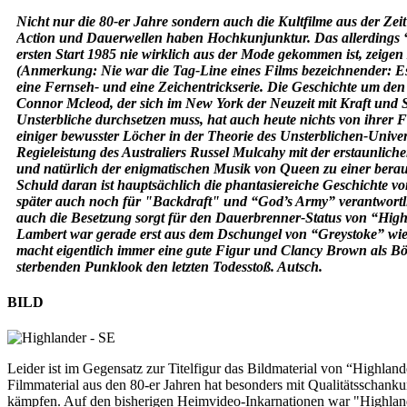
Nicht nur die 80-er Jahre sondern auch die Kultfilme aus der Zei
Action und Dauerwellen haben Hochkunjunktur. Das allerdings “
ersten Start 1985 nie wirklich aus der Mode gekommen ist, zeigen
(Anmerkung: Nie war die Tag-Line eines Films bezeichnender: E
eine Fernseh- und eine Zeichentrickserie. Die Geschichte um den
Connor Mcleod, der sich im New York der Neuzeit mit Kraft und
Unsterbliche durchsetzen muss, hat auch heute nichts von ihrer Fa
einiger bewusster Löcher in der Theorie des Unsterblichen-Univer
Regieleistung des Australiers Russel Mulcahy mit der erstaunlic
und natürlich der enigmatischen Musik von Queen zu einer ber
Schuld daran ist hauptsächlich die phantasiereiche Geschichte v
später auch noch für "Backdraft" und “God’s Army” verantwortli
auch die Besetzung sorgt für den Dauerbrenner-Status von “High
Lambert war gerade erst aus dem Dschungel von “Greystoke” wi
macht eigentlich immer eine gute Figur und Clancy Brown als Bö
sterbenden Punklook den letzten Todesstoß. Autsch.
BILD
Leider ist im Gegensatz zur Titelfigur das Bildmaterial von “Highland
Filmmaterial aus den 80-er Jahren hat besonders mit Qualitätsschank
kämpfen. Auf den bisherigen Heimvideo-Inkarnationen war "Highland