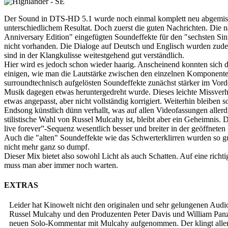
Der Sound in DTS-HD 5.1 wurde noch einmal komplett neu abgemisch
unterschiedlichem Resultat. Doch zuerst die guten Nachrichten. Die na
Anniversary Edition" eingefügten Soundeffekte für den "sechsten Sin
nicht vorhanden. Die Dialoge auf Deutsch und Englisch wurden zud
sind in der Klangkulisse weitestgehend gut verständlich.
Hier wird es jedoch schon wieder haarig. Anscheinend konnten sich d
einigen, wie man die Lautstärke zwischen den einzelnen Komponenten 
surroundtechnisch aufgelösten Soundeffekte zunächst stärker im Vor
Musik dagegen etwas heruntergedreht wurde. Dieses leichte Missverh
etwas angepasst, aber nicht vollständig korrigiert. Weiterhin bleiben s
Endsong künstlich dünn verhallt, was auf allen Videofassungen allerdi
stilistische Wahl von Russel Mulcahy ist, bleibt aber ein Geheimnis. 
live forever”-Sequenz wesentlich besser und breiter in der geöffneten
Auch die "alten" Soundeffekte wie das Schwerterklirren wurden so gu
nicht mehr ganz so dumpf.
Dieser Mix bietet also sowohl Licht als auch Schatten. Auf eine richt
muss man aber immer noch warten.
EXTRAS
Leider hat Kinowelt nicht den originalen und sehr gelungenen Aud
Russel Mulcahy und den Produzenten Peter Davis und William Panzer
neuen Solo-Kommentar mit Mulcahy aufgenommen. Der klingt allerd