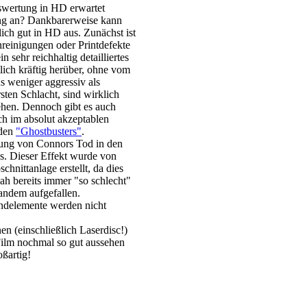
swertung in HD erwartet
ung an? Dankbarerweise kann
lich gut in HD aus. Zunächst ist
nreinigungen oder Printdefekte
n sehr reichhaltig detailliertes
lich kräftig herüber, ohne vom
s weniger aggressiv als
ten Schlacht, sind wirklich
sehen. Dennoch gibt es auch
ch im absolut akzeptablen
 den
"Ghostbusters"
.
ndung von Connors Tod in den
gs. Dieser Effekt wurde von
hnittanlage erstellt, da dies
ah bereits immer "so schlecht"
andem aufgefallen.
rundelemente werden nicht
en (einschließlich Laserdisc!)
ilm nochmal so gut aussehen
ßartig!