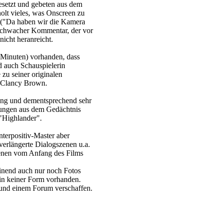
esetzt und gebeten aus dem
olt vieles, was Onscreen zu
b ("Da haben wir die Kamera
 schwacher Kommentar, der vor
icht heranreicht.
0 Minuten) vorhanden, dass
nd auch Schauspielerin
zu seiner originalen
r Clancy Brown.
ang und dementsprechend sehr
rungen aus dem Gedächtnis
"Highlander".
terpositiv-Master aber
 verlängerte Dialogszenen u.a.
zenen vom Anfang des Films
einend auch nur noch Fotos
r in keiner Form vorhanden.
und einem Forum verschaffen.