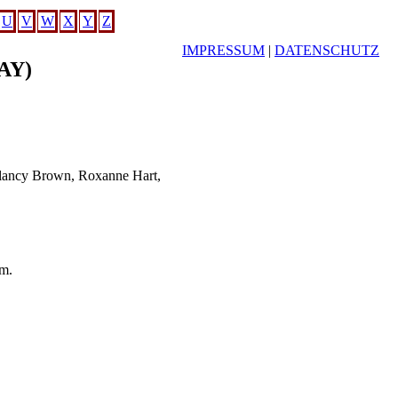
U
V
W
X
Y
Z
IMPRESSUM
|
DATENSCHUTZ
AY)
Clancy Brown, Roxanne Hart,
.m.