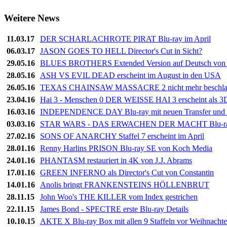
Weitere News
11.03.17
DER SCHARLACHROTE PIRAT Blu-ray im April
06.03.17
JASON GOES TO HELL Director's Cut in Sicht?
29.05.16
BLUES BROTHERS Extended Version auf Deutsch von 
28.05.16
ASH VS EVIL DEAD erscheint im August in den USA
26.05.16
TEXAS CHAINSAW MASSACRE 2 nicht mehr beschla
23.04.16
Hai 3 - Menschen 0 DER WEISSE HAI 3 erscheint als 3
16.03.16
INDEPENDENCE DAY Blu-ray mit neuen Transfer und 
03.03.16
STAR WARS - DAS ERWACHEN DER MACHT Blu-ray 
27.02.16
SONS OF ANARCHY Staffel 7 erscheint im April
28.01.16
Renny Harlins PRISON Blu-ray SE von Koch Media
24.01.16
PHANTASM restauriert in 4K von J.J. Abrams
17.01.16
GREEN INFERNO als Director's Cut von Constantin
14.01.16
Anolis bringt FRANKENSTEINS HÖLLENBRUT
28.11.15
John Woo's THE KILLER vom Index gestrichen
22.11.15
James Bond - SPECTRE erste Blu-ray Details
10.10.15
AKTE X Blu-ray Box mit allen 9 Staffeln vor Weihnacht