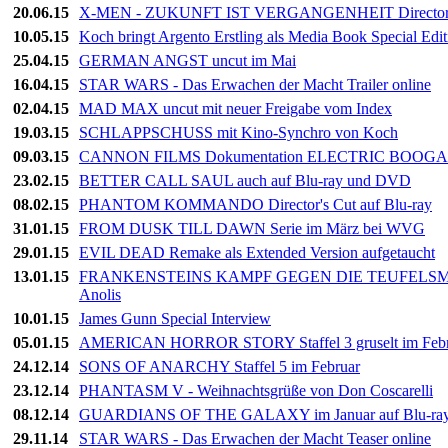
20.06.15
X-MEN - ZUKUNFT IST VERGANGENHEIT Director's 
10.05.15
Koch bringt Argento Erstling als Media Book Special Edit
25.04.15
GERMAN ANGST uncut im Mai
16.04.15
STAR WARS - Das Erwachen der Macht Trailer online
02.04.15
MAD MAX uncut mit neuer Freigabe vom Index
19.03.15
SCHLAPPSCHUSS mit Kino-Synchro von Koch
09.03.15
CANNON FILMS Dokumentation ELECTRIC BOOGAL
23.02.15
BETTER CALL SAUL auch auf Blu-ray und DVD
08.02.15
PHANTOM KOMMANDO Director's Cut auf Blu-ray
31.01.15
FROM DUSK TILL DAWN Serie im März bei WVG
29.01.15
EVIL DEAD Remake als Extended Version aufgetaucht
13.01.15
FRANKENSTEINS KAMPF GEGEN DIE TEUFELSMONST
Anolis
10.01.15
James Gunn Special Interview
05.01.15
AMERICAN HORROR STORY Staffel 3 gruselt im Febr
24.12.14
SONS OF ANARCHY Staffel 5 im Februar
23.12.14
PHANTASM V - Weihnachtsgrüße von Don Coscarelli
08.12.14
GUARDIANS OF THE GALAXY im Januar auf Blu-ra
29.11.14
STAR WARS - Das Erwachen der Macht Teaser online