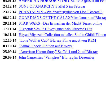
05.01.15
AMERICAN HORROR STORY Staffel 3 gruselt im Febr
24.12.14
SONS OF ANARCHY Staffel 5 im Februar
23.12.14
PHANTASM V - Weihnachtsgrüße von Don Coscarelli
08.12.14
GUARDIANS OF THE GALAXY im Januar auf Blu-ra
29.11.14
STAR WARS - Das Erwachen der Macht Teaser online
17.11.14
"Expendables 3" Blu-ray uncut als Director's Cut
10.11.14
Hayao Miyazaki Collection mit allen Studio Ghibli Filmen
12.10.14
"Lone Wolf & Cub" Blu-ray Filme uncut von REM
03.10.14
"Akira" Special Edition auf Blu-ray
25.09.14
"American Horror Story" Staffel 1 und 2 auf Blu-ray
20.09.14
John Carpenters "Vampires" Blu-ray im Dezember