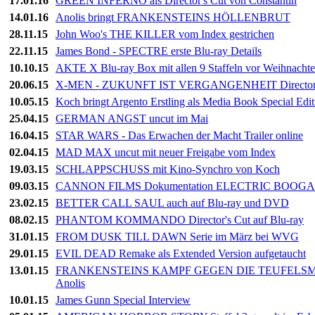
17.01.16
GREEN INFERNO als Director's Cut von Constantin
14.01.16
Anolis bringt FRANKENSTEINS HÖLLENBRUT
28.11.15
John Woo's THE KILLER vom Index gestrichen
22.11.15
James Bond - SPECTRE erste Blu-ray Details
10.10.15
AKTE X Blu-ray Box mit allen 9 Staffeln vor Weihnacht
20.06.15
X-MEN - ZUKUNFT IST VERGANGENHEIT Director's 
10.05.15
Koch bringt Argento Erstling als Media Book Special Edit
25.04.15
GERMAN ANGST uncut im Mai
16.04.15
STAR WARS - Das Erwachen der Macht Trailer online
02.04.15
MAD MAX uncut mit neuer Freigabe vom Index
19.03.15
SCHLAPPSCHUSS mit Kino-Synchro von Koch
09.03.15
CANNON FILMS Dokumentation ELECTRIC BOOGAL
23.02.15
BETTER CALL SAUL auch auf Blu-ray und DVD
08.02.15
PHANTOM KOMMANDO Director's Cut auf Blu-ray
31.01.15
FROM DUSK TILL DAWN Serie im März bei WVG
29.01.15
EVIL DEAD Remake als Extended Version aufgetaucht
13.01.15
FRANKENSTEINS KAMPF GEGEN DIE TEUFELSMONST
Anolis
10.01.15
James Gunn Special Interview