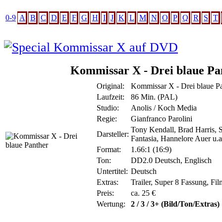
0-9
A
B
C
D
E
F
G
H
I
J
K
L
M
N
O
P
Q
R
S
T
Kommissar X - Drei blaue 
Original:
Kommissar X - Drei blaue Pa
Laufzeit:
86 Min. (PAL)
Studio:
Anolis / Koch Media
Regie:
Gianfranco Parolini
Tony Kendall, Brad Harris, 
Darsteller:
Fantasia, Hannelore Auer u.a
Format:
1.66:1 (16:9)
Ton:
DD2.0 Deutsch, Englisch
Untertitel:
Deutsch
Extras:
Trailer, Super 8 Fassung, Fi
Preis:
ca. 25 €
Wertung:
2 / 3 / 3+ (Bild/Ton/Extras)