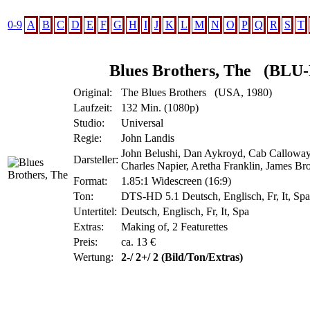
0-9
A
B
C
D
E
F
G
H
I
J
K
L
M
N
O
P
Q
R
S
T
Blues Brothers, The
(BLU
Original:
The Blues Brothers (USA, 1980)
Laufzeit:
132 Min. (1080p)
Studio:
Universal
Regie:
John Landis
John Belushi, Dan Aykroyd, Cab Calloway,
Darsteller:
Charles Napier, Aretha Franklin, James Br
Format:
1.85:1 Widescreen (16:9)
Ton:
DTS-HD 5.1 Deutsch, Englisch, Fr, It, Spa
Untertitel:
Deutsch, Englisch, Fr, It, Spa
Extras:
Making of, 2 Featurettes
Preis:
ca. 13 €
Wertung:
2-/ 2+/ 2 (Bild/Ton/Extras)